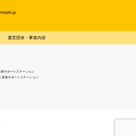
npla.jp
運営団体・事業内容
若者サポートステーション
浜 若者サポートステーション
.