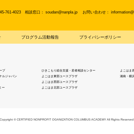
045-761-4023
相談窓口： soudan@nanpla.jp
お問い合わせ： information@na
せ
プログラム活動報告
プライバシーポリシー
ープ
ひきこもり総合支援・若者相談センター
よこはま
ナルジャパン
よこはま東部ユースプラザ
湘南・横
よこはま西部ユースプラザ
ミー
よこはま北部ユースプラザ
Copyright © CERTIFIED NONPROFIT OGANIZATION COLUMBUS ACADEMY
All Rights Reserved