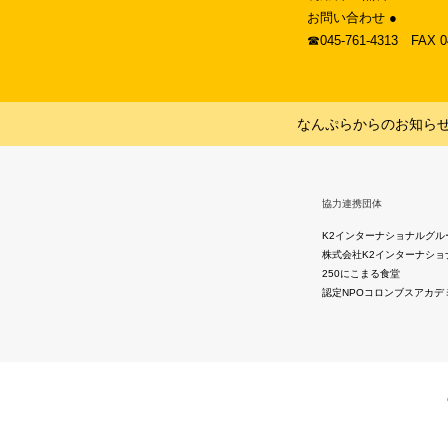
お問い合わせ ●
☎︎045-761-4313 FAX 
なんぷらからのお知ら
協力連携団体
K2インターナショナルグル
株式会社K2インターナショ
250にこまる食堂
認定NPOコロンブスアカデ