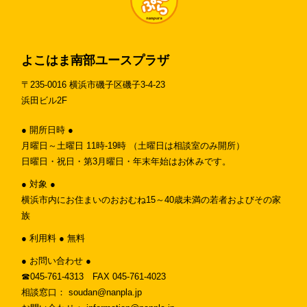
よこはま南部ユースプラザ
〒235-0016 横浜市磯子区磯子3-4-23
浜田ビル2F
● 開所日時 ●
月曜日～土曜日 11時-19時 （土曜日は相談室のみ開所）
日曜日・祝日・第3月曜日・年末年始はお休みです。
● 対象 ●
横浜市内にお住まいのおおむね15～40歳未満の若者およびその家
族
● 利用料 ● 無料
● お問い合わせ ●
☎︎045-761-4313 FAX 045-761-4023
相談窓口： soudan@nanpla.jp