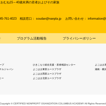
おむね15～40歳未満の若者およびその家族
045-761-4023
相談窓口： soudan@nanpla.jp
お問い合わせ： information@na
せ
プログラム活動報告
プライバシーポリシー
ープ
ひきこもり総合支援・若者相談センター
よこはま
ナルジャパン
よこはま東部ユースプラザ
湘南・横
よこはま西部ユースプラザ
ミー
よこはま北部ユースプラザ
Copyright © CERTIFIED NONPROFIT OGANIZATION COLUMBUS ACADEMY
All Rights Reserved