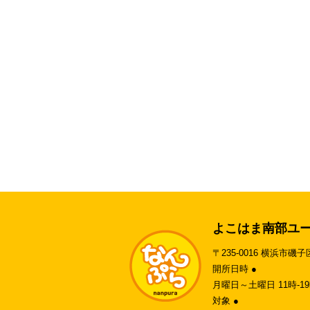
よこはま南部ユ
〒235-0016 横浜市磯子
開所日時 ●
月曜日～土曜日 11時-
対象 ●