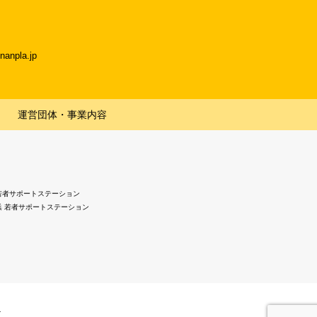
npla.jp
運営団体・事業内容
若者サポートステーション
浜 若者サポートステーション
.