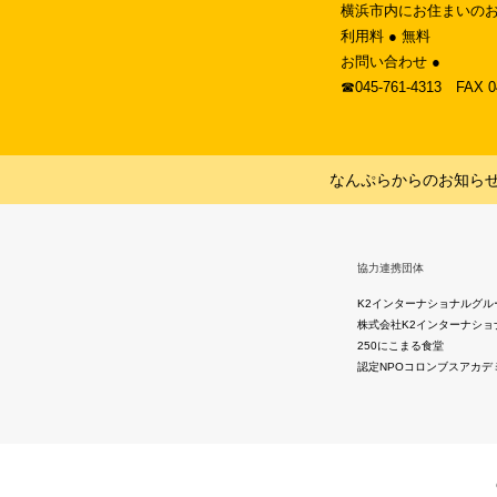
横浜市内にお住まいのお
利用料 ● 無料
お問い合わせ ●
☎︎045-761-4313 FAX 
なんぷらからのお知ら
協力連携団体
K2インターナショナルグル
株式会社K2インターナショ
250にこまる食堂
認定NPOコロンブスアカデ