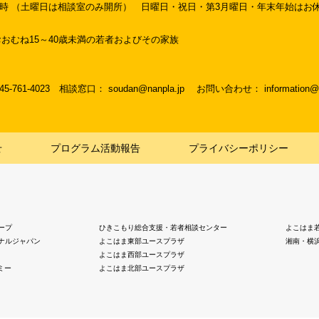
19時 （土曜日は相談室のみ開所）
日曜日・祝日・第3月曜日・年末年始はお
おむね15～40歳未満の若者およびその家族
045-761-4023
相談窓口： soudan@nanpla.jp
お問い合わせ： information@na
せ
プログラム活動報告
プライバシーポリシー
ープ
ひきこもり総合支援・若者相談センター
よこはま
ナルジャパン
よこはま東部ユースプラザ
湘南・横
よこはま西部ユースプラザ
ミー
よこはま北部ユースプラザ