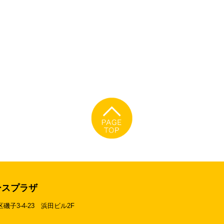
ースプラザ
区磯子3-4-23
浜田ビル2F