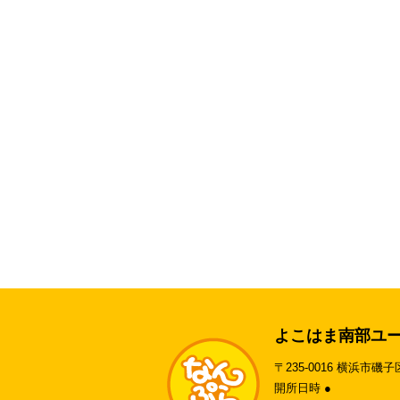
よこはま南部ユ
〒235-0016 横浜市磯子
開所日時 ●