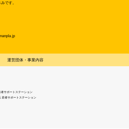
休みです。
npla.jp
運営団体・事業内容
若者サポートステーション
浜 若者サポートステーション