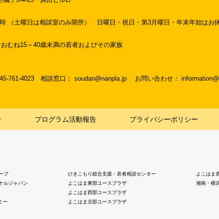
19時 （土曜日は相談室のみ開所）
日曜日・祝日・第3月曜日・年末年始はお
おむね15～40歳未満の若者およびその家族
045-761-4023
相談窓口： soudan@nanpla.jp
お問い合わせ： information@na
せ
プログラム活動報告
プライバシーポリシー
ープ
ひきこもり総合支援・若者相談センター
よこはま
ナルジャパン
よこはま東部ユースプラザ
湘南・横
よこはま西部ユースプラザ
ミー
よこはま北部ユースプラザ