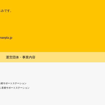
休みです。
npla.jp
運営団体・事業内容
若者サポートステーション
浜 若者サポートステーション