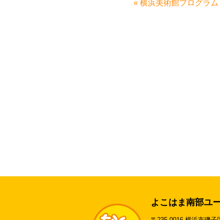
«
横浜美術館プログラム
よこはま南部ユ
〒235-0016 横浜市磯子