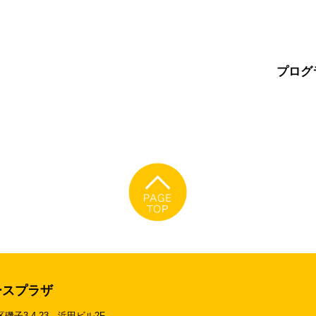
プログ
ースプラザ
区磯子3-4-23
浜田ビル2F