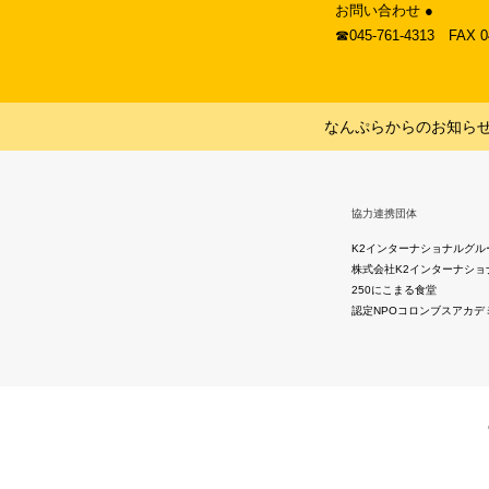
お問い合わせ ●
☎︎045-761-4313 FAX 
なんぷらからのお知ら
協力連携団体
K2インターナショナルグル
株式会社K2インターナショ
250にこまる食堂
認定NPOコロンブスアカデ