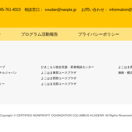
045-761-4023
相談窓口： soudan@nanpla.jp
お問い合わせ： information@na
せ
プログラム活動報告
プライバシーポリシー
ープ
ひきこもり総合支援・若者相談センター
よこはま
ナルジャパン
よこはま東部ユースプラザ
湘南・横
よこはま西部ユースプラザ
ミー
よこはま北部ユースプラザ
Copyright © CERTIFIED NONPROFIT OGANIZATION COLUMBUS ACADEMY
All Rights Reserved