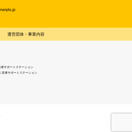
npla.jp
運営団体・事業内容
若者サポートステーション
浜 若者サポートステーション
.