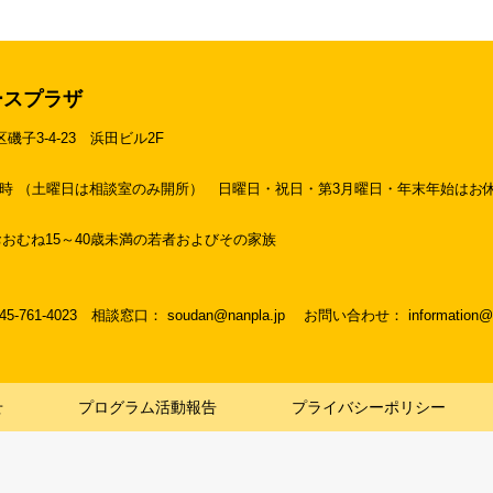
ースプラザ
区磯子3-4-23
浜田ビル2F
19時 （土曜日は相談室のみ開所）
日曜日・祝日・第3月曜日・年末年始はお
おむね15～40歳未満の若者およびその家族
045-761-4023
相談窓口： soudan@nanpla.jp
お問い合わせ： information@na
せ
プログラム活動報告
プライバシーポリシー