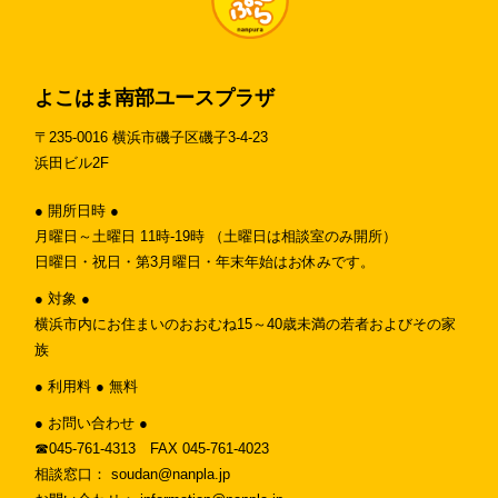
よこはま南部ユースプラザ
〒235-0016 横浜市磯子区磯子3-4-23
浜田ビル2F
● 開所日時 ●
月曜日～土曜日 11時-19時 （土曜日は相談室のみ開所）
日曜日・祝日・第3月曜日・年末年始はお休みです。
● 対象 ●
横浜市内にお住まいのおおむね15～40歳未満の若者およびその家
族
● 利用料 ● 無料
● お問い合わせ ●
☎︎045-761-4313 FAX 045-761-4023
相談窓口： soudan@nanpla.jp