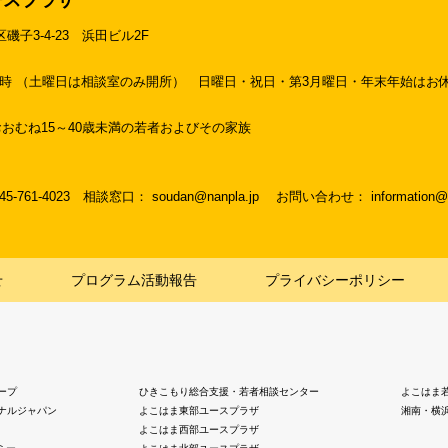
区磯子3-4-23
浜田ビル2F
19時 （土曜日は相談室のみ開所）
日曜日・祝日・第3月曜日・年末年始はお
おむね15～40歳未満の若者およびその家族
045-761-4023
相談窓口： soudan@nanpla.jp
お問い合わせ： information@na
せ
プログラム活動報告
プライバシーポリシー
ープ
ひきこもり総合支援・若者相談センター
よこはま
ナルジャパン
よこはま東部ユースプラザ
湘南・横
よこはま西部ユースプラザ