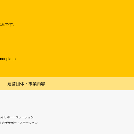
休みです。
npla.jp
運営団体・事業内容
若者サポートステーション
浜 若者サポートステーション