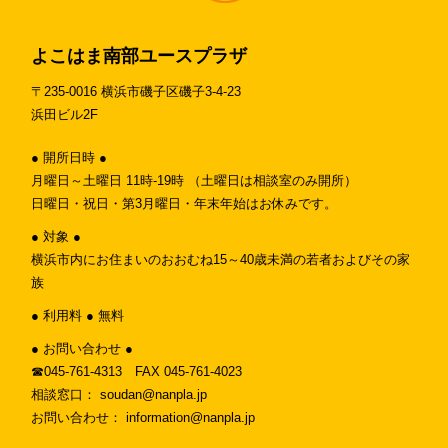
よこはま南部ユースプラザ
〒235-0016 横浜市磯子区磯子3-4-23
浜田ビル2F
● 開所日時 ●
月曜日～土曜日 11時-19時 （土曜日は相談室のみ開所）
日曜日・祝日・第3月曜日・年末年始はお休みです。
● 対象 ●
横浜市内にお住まいのおおむね15～40歳未満の若者およびその家
族
● 利用料 ● 無料
● お問い合わせ ●
☎︎045-761-4313 FAX 045-761-4023
相談窓口： soudan@nanpla.jp
お問い合わせ： information@nanpla.jp