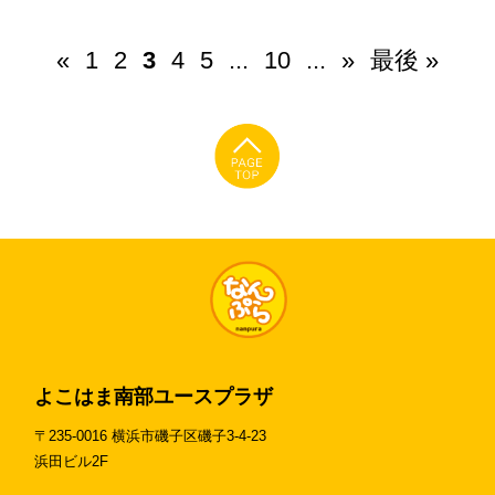
«
1
2
3
4
5
...
10
...
»
最後 »
よこはま南部ユースプラザ
〒235-0016 横浜市磯子区磯子3-4-23
浜田ビル2F