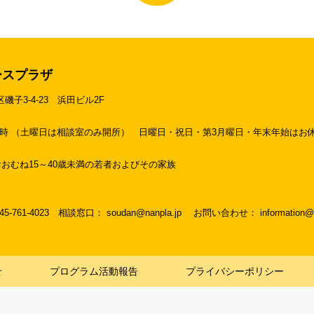
ースプラザ
区磯子3-4-23
浜田ビル2F
19時 （土曜日は相談室のみ開所）
日曜日・祝日・第3月曜日・年末年始はお
おむね15～40歳未満の若者およびその家族
045-761-4023
相談窓口： soudan@nanpla.jp
お問い合わせ： information@na
せ
プログラム活動報告
プライバシーポリシー