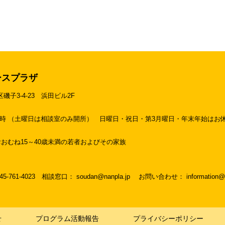
ースプラザ
区磯子3-4-23
浜田ビル2F
19時 （土曜日は相談室のみ開所）
日曜日・祝日・第3月曜日・年末年始はお
おむね15～40歳未満の若者およびその家族
045-761-4023
相談窓口： soudan@nanpla.jp
お問い合わせ： information@na
せ
プログラム活動報告
プライバシーポリシー