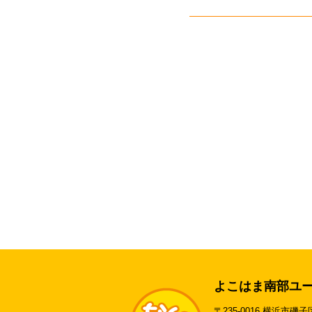
よこはま南部ユ
〒235-0016 横浜市磯子