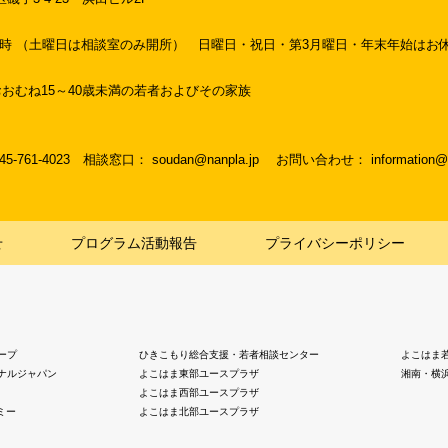
19時 （土曜日は相談室のみ開所）
日曜日・祝日・第3月曜日・年末年始はお
おむね15～40歳未満の若者およびその家族
045-761-4023
相談窓口： soudan@nanpla.jp
お問い合わせ： information@na
せ
プログラム活動報告
プライバシーポリシー
ープ
ひきこもり総合支援・若者相談センター
よこはま
ナルジャパン
よこはま東部ユースプラザ
湘南・横
よこはま西部ユースプラザ
ミー
よこはま北部ユースプラザ