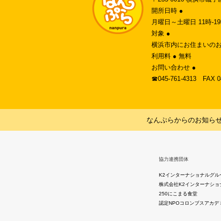
開所日時 ●
月曜日～土曜日 11時-
対象 ●
横浜市内にお住まいのお
利用料 ● 無料
お問い合わせ ●
☎︎045-761-4313 FAX 
なんぷらからのお知ら
協力連携団体
K2インターナショナルグル
株式会社K2インターナショ
250にこまる食堂
認定NPOコロンブスアカデ