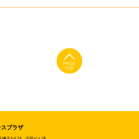
ースプラザ
区磯子3-4-23
浜田ビル2F