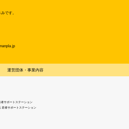
休みです。
npla.jp
運営団体・事業内容
若者サポートステーション
浜 若者サポートステーション