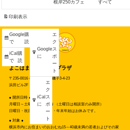
根岸250カフェ
すべて
印刷
表示
Google
購
エ
で
読
ク
Google
ス
iCal
購
に
ポ
で
読
ー
よこはま南部ユースプラザ
ト
〒235-0016 横浜市磯子区磯子3-4-23
エ
浜田ビル2F
ク
iCal
ス
● 開所日時 ●
に
ポ
月曜日～土曜日 11時-19時 （土曜日は相談室のみ開所）
日曜日・祝日・第3月曜日・年末年始はお休みです。
ー
ト
● 対象 ●
横浜市内にお住まいのおおむね15～40歳未満の若者およびその家