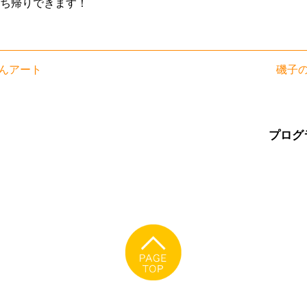
ち帰りできます！
んアート
磯子
プログ