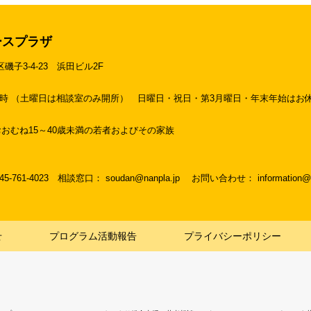
ースプラザ
区磯子3-4-23
浜田ビル2F
19時 （土曜日は相談室のみ開所）
日曜日・祝日・第3月曜日・年末年始はお
おむね15～40歳未満の若者およびその家族
045-761-4023
相談窓口： soudan@nanpla.jp
お問い合わせ： information@na
せ
プログラム活動報告
プライバシーポリシー