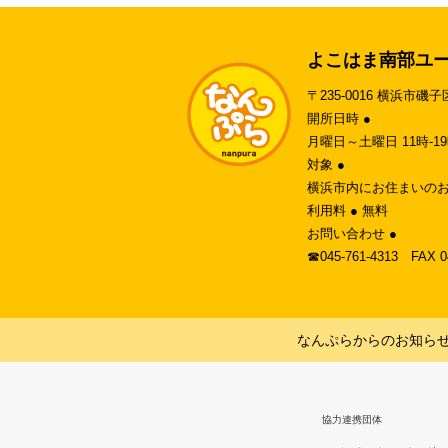
よこはま南部ユ
〒235-0016 横浜市磯子
開所日時 ●
月曜日～土曜日 11時-
対象 ●
横浜市内にお住まいのお
利用料 ● 無料
お問い合わせ ●
☎︎045-761-4313 FAX 
なんぷらからのお知ら
協力連携団体