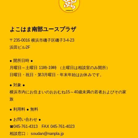
よこはま南部ユースプラザ
〒235-0016 横浜市磯子区磯子3-4-23
浜田ビル2F
● 開所日時 ●
月曜日～土曜日 11時-19時 （土曜日は相談室のみ開所）
日曜日・祝日・第3月曜日・年末年始はお休みです。
● 対象 ●
横浜市内にお住まいのおおむね15～40歳未満の若者およびその家
族
● 利用料 ● 無料
● お問い合わせ ●
☎︎045-761-4313 FAX 045-761-4023
相談窓口： soudan@nanpla.jp