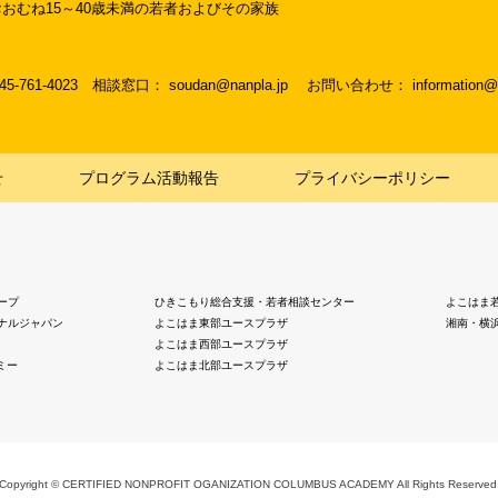
おむね15～40歳未満の若者およびその家族
045-761-4023
相談窓口： soudan@nanpla.jp
お問い合わせ： information@na
せ
プログラム活動報告
プライバシーポリシー
ープ
ひきこもり総合支援・若者相談センター
よこはま
ナルジャパン
よこはま東部ユースプラザ
湘南・横
よこはま西部ユースプラザ
ミー
よこはま北部ユースプラザ
Copyright © CERTIFIED NONPROFIT OGANIZATION COLUMBUS ACADEMY
All Rights Reserved