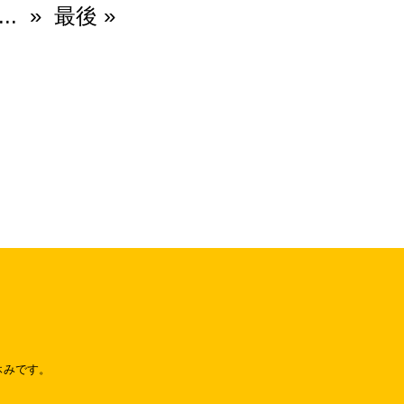
...
»
最後 »
休みです。