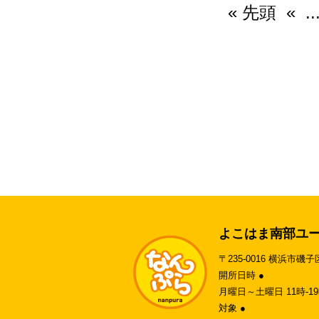
« 先頭
«
..
よこはま南部ユ
〒235-0016 横浜市磯子
開所日時 ●
月曜日～土曜日 11時-
対象 ●