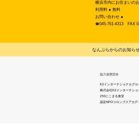
横浜市内にお住まいのお
利用料 ● 無料
お問い合わせ ●
☎︎045-761-4313 FAX 
なんぷらからのお知ら
協力連携団体
K2インターナショナルグル
株式会社K2インターナショ
250にこまる食堂
認定NPOコロンブスアカデ