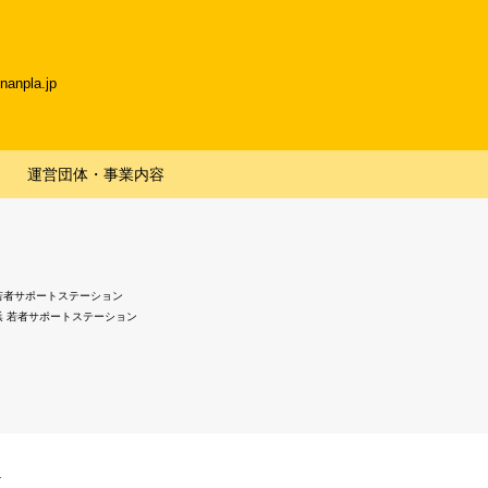
npla.jp
運営団体・事業内容
若者サポートステーション
浜 若者サポートステーション
.