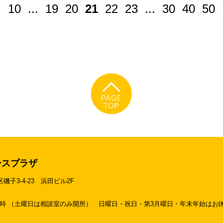
.
10
...
19
20
21
22
23
...
30
40
50
ースプラザ
区磯子3-4-23
浜田ビル2F
19時 （土曜日は相談室のみ開所）
日曜日・祝日・第3月曜日・年末年始はお